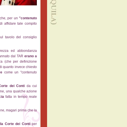
che, per un
"contenuto
di affidare tale compito
ul tavolo del consiglio
hiarezza ed abbondanza
ndannato dal TAR
erano a
a (che per definizione
i quanto invece chiesto
re
come un "contenuto
Corte dei Conti
da cui
ione, una qualche azione
cia
fatta in tempo reale
ene, magari prima che la
lla Corte dei Conti
per