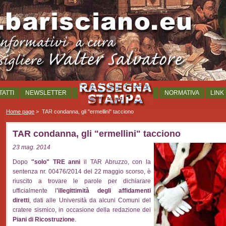
ATTI
NEWSLETTER
NORMATIVA
LINK 
Home page
>
TAR condanna, gli "ermellini" tacciono
TAR condanna, gli "ermellini" tacciono
23 mag. 2014
Dopo
"solo" TRE anni
il TAR Abruzzo, con la
sentenza nr. 00476/2014 del 22 maggio scorso, è
riuscito a trovare le parole per dichiarare
ufficialmente l
'illegittimità degli affidamenti
diretti
, dati alle Università da alcuni Comuni del
cratere sismico, in occasione della redazione dei
Piani di Ricostruzione
.