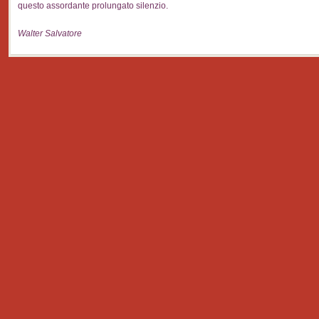
questo assordante prolungato silenzio.
Walter Salvatore