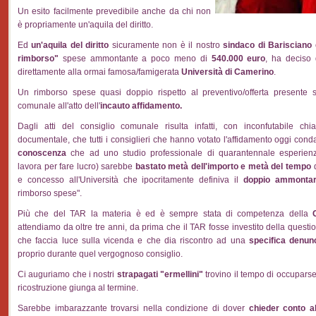
Un esito facilmente prevedibile anche da chi non
è propriamente un'aquila del diritto.
Ed
un'aquila del diritto
sicuramente non è il nostro
sindaco di Barisciano
rimborso"
spese ammontante a poco meno di
540.000 euro
, ha deciso 
direttamente alla ormai famosa/famigerata
Università di Camerino
.
Un rimborso spese quasi doppio rispetto al preventivo/offerta presente s
comunale all'atto dell'
incauto affidamento.
Dagli atti del consiglio comunale risulta infatti, con inconfutabile c
documentale, che tutti i consiglieri che hanno votato l'affidamento oggi co
conoscenza
che ad uno studio professionale di quarantennale esperienz
lavora per fare lucro) sarebbe
bastato metà dell'importo e metà del tempo
d
e concesso all'Università che ipocritamente definiva il
doppio ammonta
rimborso spese".
Più che del TAR la materia è ed è sempre stata di competenza della
attendiamo da oltre tre anni, da prima che il TAR fosse investito della quest
che faccia luce sulla vicenda e che dia riscontro ad una
specifica denun
proprio durante quel vergognoso consiglio.
Ci auguriamo che i nostri
strapagati "ermellini"
trovino il tempo di occupars
ricostruzione giunga al termine.
Sarebbe imbarazzante trovarsi nella condizione di dover
chieder conto a