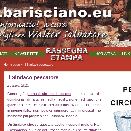
ATTI
NEWSLETTER
NORMATIVA
LINK 
Home page
>
Il Sindaco pescatore
Il Sindaco pescatore
25 mag. 2015
Come già
pronosticato mesi orsono
, la risposta alla
quindicina di istanze sulla sostituzione edilizia, che
giacciono nei cassetti dell'amministrazione da tempo
immemorabile, non poteva giungere agli interessati nel
momento più propizio per il sindaco uscente.
Un Sindaco che, su queste pratiche, ricopre il ruolo di RUP
(Responsabile Unico del Procedimento) e che, tra qualche