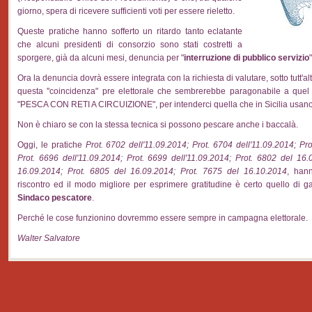
giorno, spera di ricevere sufficienti voti per essere rieletto.
Queste pratiche hanno sofferto un ritardo tanto eclatante
che alcuni presidenti di consorzio sono stati costretti a
sporgere, già da alcuni mesi, denuncia per "
interruzione di pubblico servizio
Ora la denuncia dovrà essere integrata con la richiesta di valutare, sotto tutt'altr
questa "coincidenza" pre elettorale che sembrerebbe paragonabile a quel
"PESCA CON RETI A CIRCUIZIONE", per intenderci quella che in Sicilia usano 
Non è chiaro se con la stessa tecnica si possono pescare anche i baccalà.
Oggi, le pratiche
Prot. 6702 dell'11.09.2014; Prot. 6704 dell'11.09.2014; Pro
Prot. 6696 dell'11.09.2014; Prot. 6699 dell'11.09.2014; Prot. 6802 del 16.
16.09.2014; Prot. 6805 del 16.09.2014; Prot. 7675 del 16.10.2014
, han
riscontro ed il modo migliore per esprimere gratitudine è certo quello di gar
Sindaco pescatore
.
Perché le cose funzionino dovremmo essere sempre in campagna elettorale.
Walter Salvatore