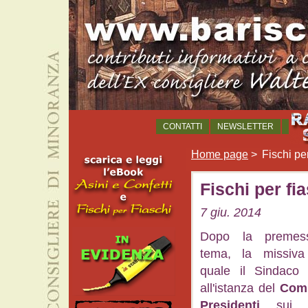
CONTATTI
NEWSLETTER
Home page
>
Fischi pe
Fischi per fi
7 giu. 2014
Dopo la premess
tema, la missiv
quale il Sindaco 
all'istanza del
Comi
Presidenti
sui l