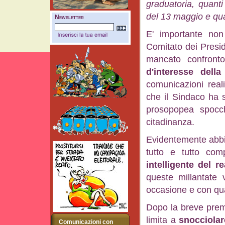
graduatoria, quanti
del 13 maggio e qua
Newsletter
E' importante non 
Comitato dei Presid
mancato confront
d'interesse della
comunicazioni reali
che il Sindaco ha 
prosopopea spocch
citadinanza.
Evidentemente abbi
tutto e tutto co
intelligente del r
queste millantate 
occasione e con qual
Dopo la breve preme
limita a
snocciolar
Comunicazioni con