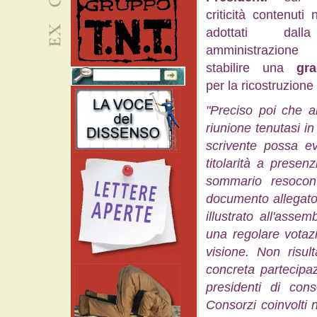
criticità contenuti n
adottati dal
amministrazio
stabilire una
gra
per la ricostruzione
"Preciso poi che a
riunione tenutasi in
scrivente possa ev
titolarità a presen
sommario resocont
documento allegato 
illustrato all'ass
una regolare votaz
visione. Non risul
concreta partecipa
presidenti di cons
Consorzi coinvolti 