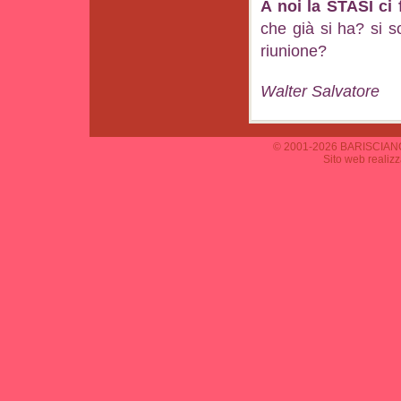
A noi la STASI ci 
che già si ha? si s
riunione?
Walter Salvatore
© 2001-2026 BARISCIANO 
Sito web realiz