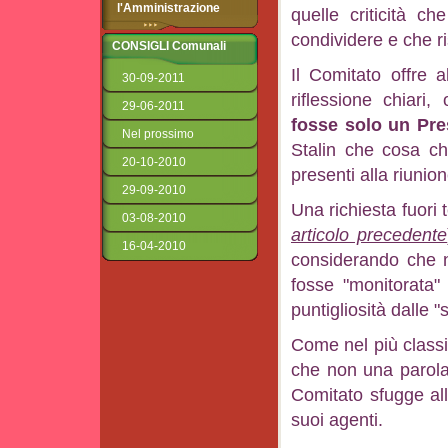
l'Amministrazione
quelle criticità ch
condividere e che ris
CONSIGLI Comunali
Il Comitato offre 
30-09-2011
riflessione chiari, 
29-06-2011
fosse solo un Pre
Nel prossimo
Stalin che cosa chi
20-10-2010
presenti alla riunion
29-09-2010
Una richiesta fuori
03-08-2010
articolo precedente
16-04-2010
considerando che n
fosse "monitorata"
puntigliosità dalle 
Come nel più classi
che non una parola,
Comitato sfugge all
suoi agenti.