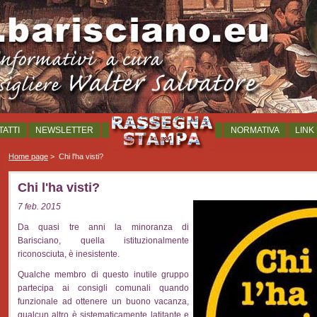
ATTI
NEWSLETTER
NORMATIVA
LINK 
Home page
>
Chi l'ha visti?
Chi l'ha visti?
7 feb. 2015
Da quasi tre anni la minoranza di
Barisciano, quella istituzionalmente
riconosciuta, è inesistente.
Qualche membro di questo inutile gruppo
partecipa ai consigli comunali quando
funzionale ad ottenere un buono vacanza,
qualcun altro è sistematicamente latitante e