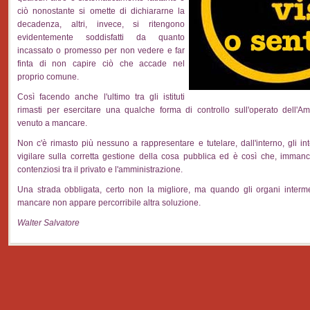
ciò nonostante si omette di dichiararne la
decadenza, altri, invece, si ritengono
evidentemente soddisfatti da quanto
incassato o promesso per non vedere e far
finta di non capire ciò che accade nel
proprio comune.
Così facendo anche l'ultimo tra gli istituti
rimasti per esercitare una qualche forma di controllo sull'operato dell'A
venuto a mancare.
Non c'è rimasto più nessuno a rappresentare e tutelare, dall'interno, gli int
vigilare sulla corretta gestione della cosa pubblica ed è così che, immanc
contenziosi tra il privato e l'amministrazione.
Una strada obbligata, certo non la migliore, ma quando gli organi inter
mancare non appare percorribile altra soluzione.
Walter Salvatore