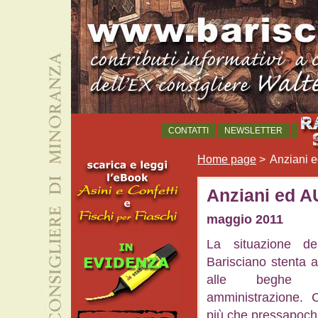
CONTATTI
NEWSLETTER
Home page
>
Anziani e
Anziani ed AU
maggio 2011
La situazione de
Barisciano stenta 
alle beghe cr
amministrazione. 
più che pressapochi